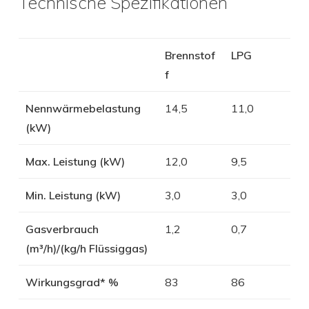
Technische Spezifikationen
Brennstof
LPG
f
Nennwärmebelastung
14,5
11,0
(kW)
Max. Leistung (kW)
12,0
9,5
Min. Leistung (kW)
3,0
3,0
Gasverbrauch
1,2
0,7
(m³/h)/(kg/h Flüssiggas)
Wirkungsgrad* %
83
86