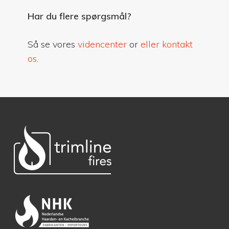
Du bedes kontakte forhandleren, hvis du har
Har du flere spørgsmål?
spørgsmål vedrørende garanti. De fleste yder
garanti i 2 år, mens nogle eventuelt tilbyder en
Så se vores
videncenter
or
eller kontakt
længere garantiperiode. Det afhænger desuden
os
.
af de aftaler, du indgår med forhandleren, bl.a.
med hensyn til eftersyn og vedligeholdelse.
Kontakt din forhandler for nærmere information.