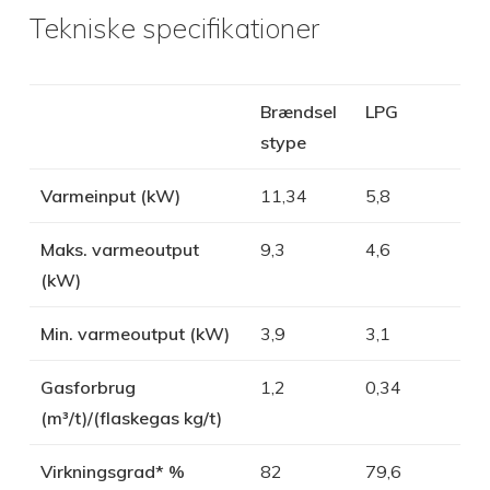
Tekniske specifikationer
Brændsel
LPG
stype
Varmeinput (kW)
11,34
5,8
Maks. varmeoutput
9,3
4,6
(kW)
Min. varmeoutput (kW)
3,9
3,1
Gasforbrug
1,2
0,34
(m³/t)/(flaskegas kg/t)
Virkningsgrad* %
82
79,6