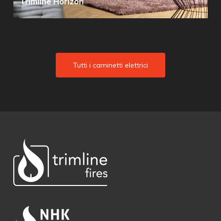
Trimline Horizon
Tutti i caminetti elettrici